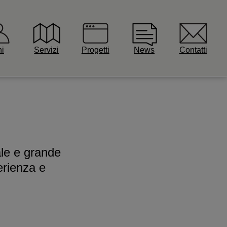
i
Servizi
Progetti
News
Contatti
nale e grande
erienza e