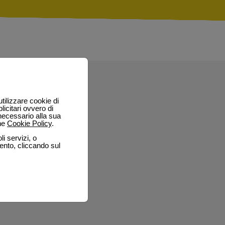
utilizzare cookie di
licitari ovvero di
 necessario alla sua
one
Cookie Policy
.
li servizi, o
mento, cliccando sul
a
l