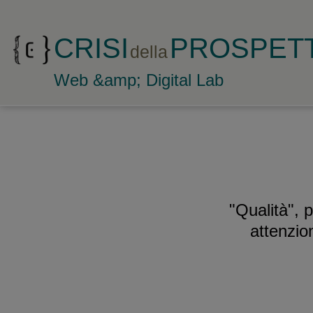
CRISI
PROSPETT
della
Web &amp; Digital Lab
"Qualità", p
attenzio