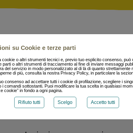
ioni su Cookie e terze parti
Piacere di conoscerti!
a cookie o altri strumenti tecnici e, previo tuo esplicito consenso, può 
e parti o altri strumenti di tracciamento al fine di inviare messaggi pubb
ra del servizio in modo personalizzato al di là di quanto strettamente
erne di più, consulta la nostra Privacy Policy, in particolare la sezi
Hai in mente un progetto web? Un sito per la tua azienda? Hai
bisogno di immagine coordinata o di illustrazione? Lasciaci un
uo consenso ad accettare tutti i cookie di profilazione, scegliere i singo
ando i comandi sottostanti. Puoi modificare la tua scelta in qualsiasi mo
messaggio! Ti ricontatteremo al più presto per valutare insieme l
ze cookie" in fondo a ogni pagina.
proposta migliore!
Rifiuto tutti
Scelgo
Accetto tutti
La nostra sede è a Rovereto (Trento) ma siamo specializzati ne
lavoro a distanza: da
Lecce
a
Bolzano
!