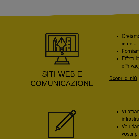
Creiamo 
ricerca
Forniam
Effettui
ePrivac
SITI WEB E
Scopri di più
COMUNICAZIONE
Vi affia
infrastr
Valutiam
vostri pr