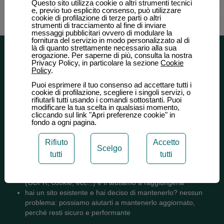
Questo sito utilizza cookie o altri strumenti tecnici
e, previo tuo esplicito consenso, può utilizzare
cookie di profilazione di terze parti o altri
strumenti di tracciamento al fine di inviare
messaggi pubblicitari ovvero di modulare la
fornitura del servizio in modo personalizzato al di
là di quanto strettamente necessario alla sua
Sviluppo e compliance
erogazione. Per saperne di più, consulta la nostra
Privacy Policy, in particolare la sezione
Cookie
Policy
.
Sviluppo web, manutenzione & compliance
Puoi esprimere il tuo consenso ad accettare tutti i
Offriamo digitalizzazione e consulenza:
cookie di profilazione, scegliere i singoli servizi, o
rifiutarli tutti usando i comandi sottostanti. Puoi
modificare la tua scelta in qualsiasi momento,
sviluppiamo soluzioni per la digitalizzazione di aziende ed
cliccando sul link "Apri preferenze cookie" in
enti: sistemi gestionali, automazione aziendale
fondo a ogni pagina.
creiamo sistemi per il commercio elettronico specificamente
pensati per il tuo caso d'uso
Rifiuto
Accetto
Scelgo
tutti
tutti
Compliance & manutenzione siti esistenti:
verifichiamo con te la conformità del tuo sito alla normativa
(GDPR, cookie, ecc...) e ti aiutiamo a raggiungerla
hai un sito esistente e hai deciso di mantenerlo? nessun
problema: possiamo aiutarti a mantenerlo aggiornato,
perché resti sicuro e performante